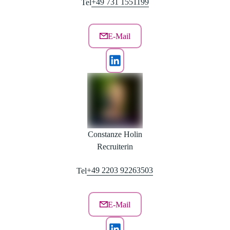
+49 731 1551199
Tel
E-Mail
Constanze Holin
Recruiterin
+49 2203 92263503
Tel
E-Mail