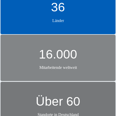
36
Länder
Ja, ich möchte über neue Stellenangebote informiert werden. Zu
16.000
diesem Zweck stimme ich der Verarbeitung meiner Daten für das
JobAbo zu. Diese Zustimmung kann jederzeit, ohne Angabe von
Gründen und mit Wirkung für die Zukunft, widerrufen werden.
Informationen zum Datenschutz finden Sie
hier
Mitarbeitende weltweit
Abschicken
Über 60
Standorte in Deutschland